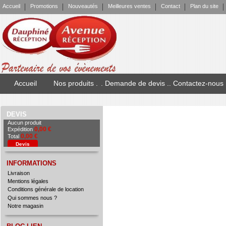
Accueil
Promotions
Nouveautés
Meilleures ventes
Contact
Plan du site
Accueil
Nos produits .
. Demande de devis .
. Contactez-nous
DEVIS
Aucun produit
0,00 €
Expédition
0,00 €
Total
INFORMATIONS
Devis
Envoyer la demande
Livraison
Mentions légales
Conditions générale de location
Qui sommes nous ?
Notre magasin
BLOC LIEN
Page Facebook