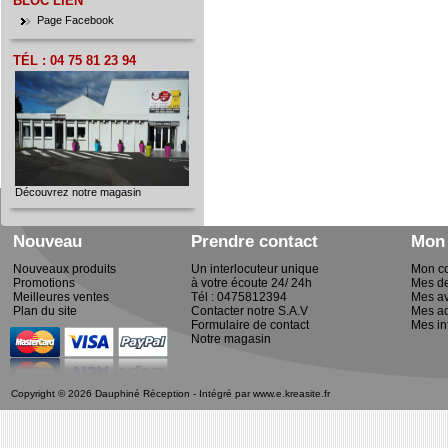
TÉL : 04 75 81 23 94
Découvrez notre magasin
Nouveau
Prendre contact
Mon
Nouveaux produits
Un interlocuteur unique
Mon c
Promotions
à votre écoute 24/ 24h
Mes d
Meilleures ventes
Tél : 0475812394
Mes av
Plan du site
Contacter notre S.A.V
Mes a
Formulaire de contact
Mes in
Notre magasin
Copyright © 2026 Dauphiné Réception - Intégré par
www.e.kreasite.fr