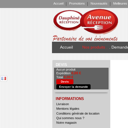
Accueil
Promotions
Nouveautés
Meilleures
Accueil
Nos produits .
. Demande
DEVIS
Aucun produit
0,00 €
Expédition
0,00 €
Total
Devis
Envoyer la demande
INFORMATIONS
Livraison
Mentions légales
Conditions générale de location
Qui sommes nous ?
Notre magasin
BLOC LIEN