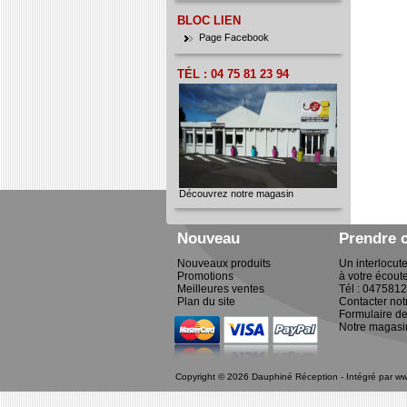
Page Facebook
TÉL : 04 75 81 23 94
Découvrez notre magasin
Nouveau
Prendre 
Nouveaux produits
Un interlocut
Promotions
à votre écout
Meilleures ventes
Tél : 047581
Plan du site
Contacter not
Formulaire de
Notre magasi
Copyright © 2026 Dauphiné Réception - Intégré par
ww