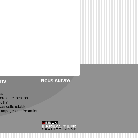
Nous suivre
ons
es
érale de location
us ?
vaisselle jetable
 napages et décoration,