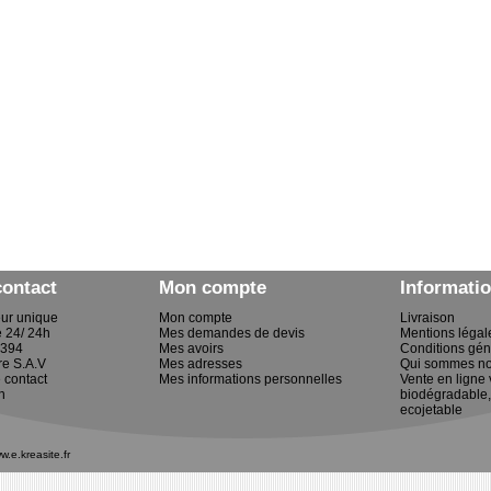
contact
Mon compte
Informati
eur unique
Mon compte
Livraison
e 24/ 24h
Mes demandes de devis
Mentions légal
2394
Mes avoirs
Conditions gén
re S.A.V
Mes adresses
Qui sommes no
 contact
Mes informations personnelles
Vente en ligne 
n
biodégradable,
ecojetable
w.e.kreasite.fr