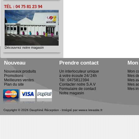
TÉL : 04 75 81 23 94
Découvrez notre magasin
Nouveau
Prendre contact
Mon
Nouveaux produits
Un interlocuteur unique
Mon c
Promotions
à votre écoute 24/ 24h
Mes d
Meilleures ventes
Tél : 0475812394
Mes av
Plan du site
Contacter notre S.A.V
Mes a
Formulaire de contact
Mes in
Notre magasin
Copyright © 2026 Dauphiné Réception - Intégré par
www.e.kreasite.fr