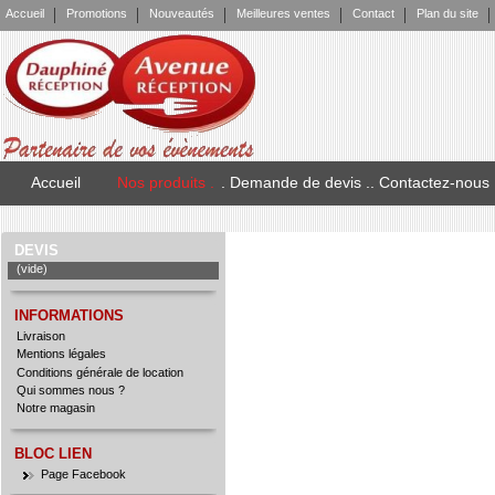
Accueil
Promotions
Nouveautés
Meilleures ventes
Contact
Plan du site
Accueil
Nos produits .
. Demande de devis .
. Contactez-nous
DEVIS
(vide)
INFORMATIONS
Livraison
Mentions légales
Conditions générale de location
Qui sommes nous ?
Notre magasin
BLOC LIEN
Page Facebook