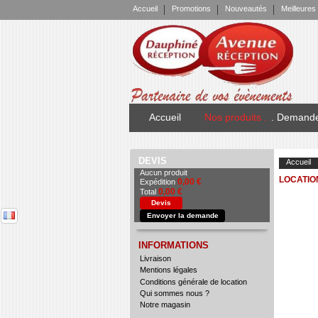
Accueil
Promotions
Nouveautés
Meilleures
Accueil
Nos produits .
. Demande
DEVIS
Accueil
Aucun produit
LOCATIO
0,00 €
Expédition
0,00 €
Total
Devis
INFORMATIONS
Envoyer la demande
Livraison
Mentions légales
Conditions générale de location
Qui sommes nous ?
Notre magasin
BLOC LIEN
Page Facebook