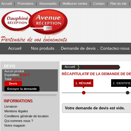
Accueil
Promotions
Nouveautés
Meilleures ventes
Contact
Plan du site
Accueil
Nos produits .
. Demande de devis .
. Contactez-nous
DEVIS
Accueil
Votre demande de devis
Aucun produit
RÉCAPITULATIF DE LA DEMANDE DE DE
0,00 €
Expédition
0,00 €
Total
1. RÉSUMÉ
2. IDENTIFI
Devis
Envoyer la demande
INFORMATIONS
Livraison
Votre demande de devis est vide.
Mentions légales
Conditions générale de location
Qui sommes nous ?
Notre magasin