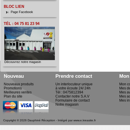
BLOC LIEN
Page Facebook
TÉL : 04 75 81 23 94
Découvrez notre magasin
Nouveau
Prendre contact
Mon
Nouveaux produits
Un interlocuteur unique
Mon c
Promotions
à votre écoute 24/ 24h
Mes d
Meilleures ventes
Tél : 0475812394
Mes av
Plan du site
Contacter notre S.A.V
Mes a
Formulaire de contact
Mes in
Notre magasin
Copyright © 2026 Dauphiné Réception - Intégré par
www.e.kreasite.fr