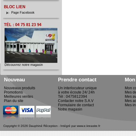
BLOC LIEN
Page Facebook
TÉL : 04 75 81 23 94
Découvrez notre magasin
Nouveau
Prendre contact
Mon
Nouveaux produits
Un interlocuteur unique
Mon c
Promotions
à votre écoute 24/ 24h
Mes d
Meilleures ventes
Tél : 0475812394
Mes av
Plan du site
Contacter notre S.A.V
Mes a
Formulaire de contact
Mes in
Notre magasin
Copyright © 2026 Dauphiné Réception - Intégré par
www.e.kreasite.fr