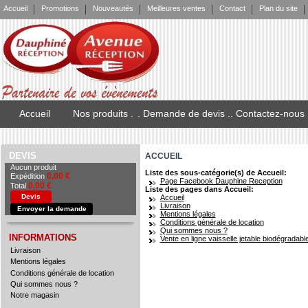
Accueil
Promotions
Nouveautés
Meilleures ventes
Contact
Plan du site
Accueil
Nos produits .
. Demande de devis .
. Contactez-nous
DEVIS
ACCUEIL
Aucun produit
Liste des sous-catégorie(s) de Accueil:
0,00 €
Expédition
Page Facebook Dauphine Reception
0,00 €
Total
Liste des pages dans Accueil:
Devis
Accueil
Livraison
Envoyer la demande
Mentions légales
Conditions générale de location
Qui sommes nous ?
INFORMATIONS
Vente en ligne vaisselle jetable biodégradabl
Livraison
Mentions légales
Conditions générale de location
Qui sommes nous ?
Notre magasin