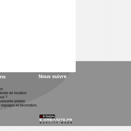
Nous suivre
ons
es
érale de location
us ?
vaisselle jetable
 napages et décoration,