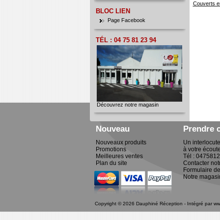
Couverts en
BLOC LIEN
Page Facebook
TÉL : 04 75 81 23 94
Découvrez notre magasin
Nouveau
Prendre 
Nouveaux produits
Un interlocut
Promotions
à votre écout
Meilleures ventes
Tél : 047581
Plan du site
Contacter not
Formulaire de
Notre magasi
Copyright © 2026 Dauphiné Réception - Intégré par
ww