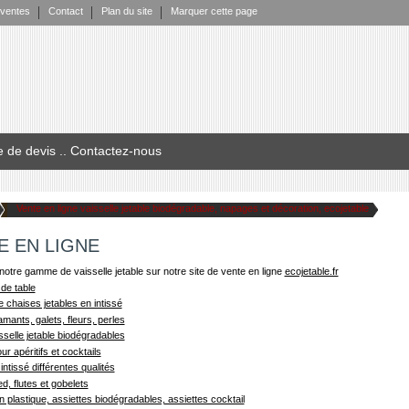
 ventes
Contact
Plan du site
Marquer cette page
 de devis .
. Contactez-nous
Vente en ligne vaisselle jetable biodégradable, napages et décoration, ecojetable
E EN LIGNE
otre gamme de vaisselle jetable sur notre site de vente en ligne
ecojetable.fr
de table
chaises jetables en intissé
amants, galets, fleurs, perles
selle jetable biodégradables
ur apéritifs et cocktails
ntissé différentes qualités
d, flutes et gobelets
n plastique, assiettes biodégradables, assiettes cocktail