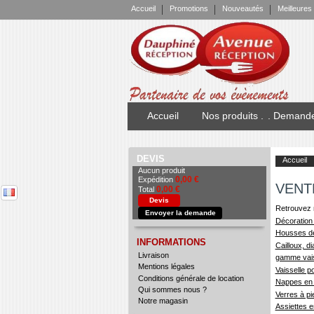
Accueil
Promotions
Nouveautés
Meilleures
Accueil
Nos produits .
. Demande
DEVIS
Accueil
Aucun produit
0,00 €
Expédition
VENT
0,00 €
Total
Devis
Retrouvez n
Envoyer la demande
Décoration 
Housses de 
INFORMATIONS
Cailloux, di
Livraison
gamme vais
Mentions légales
Vaisselle po
Conditions générale de location
Nappes en i
Qui sommes nous ?
Verres à pie
Notre magasin
Assiettes e