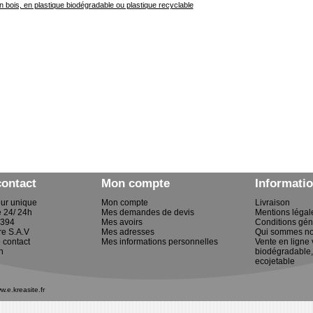
 bois, en plastique biodégradable ou plastique recyclable
contact
Mon compte
Informati
eur unique
Mon compte
Livraison
e 24/ 24h
Mes demandes de devis
Mentions légal
2394
Mes avoirs
Conditions gén
re S.A.V
Mes adresses
Qui sommes no
 contact
Mes informations personnelles
Vente en ligne 
n
biodégradable,
ecojetable
w.e.kreasite.fr