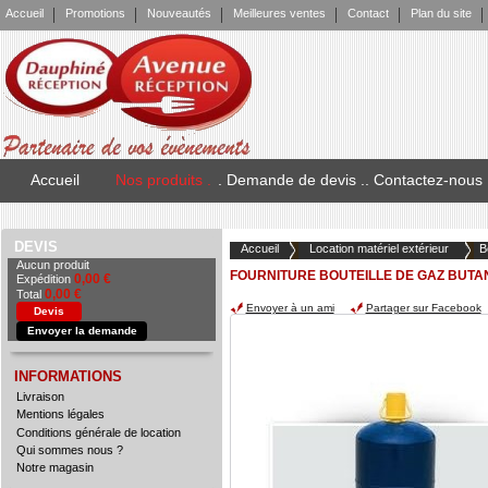
Accueil
Promotions
Nouveautés
Meilleures ventes
Contact
Plan du site
Accueil
Nos produits .
. Demande de devis .
. Contactez-nous
DEVIS
Accueil
Location matériel extérieur
B
Aucun produit
FOURNITURE BOUTEILLE DE GAZ BUTA
0,00 €
Expédition
0,00 €
Total
Envoyer à un ami
Partager sur Facebook
Devis
Envoyer la demande
INFORMATIONS
Livraison
Mentions légales
Conditions générale de location
Qui sommes nous ?
Notre magasin