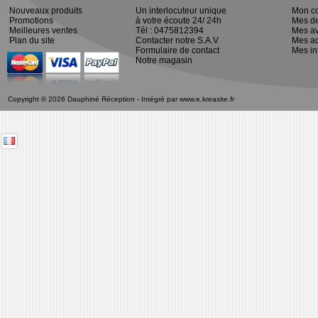
Nouveaux produits
Un interlocuteur unique
Mon c
Promotions
à votre écoute 24/ 24h
Mes d
Meilleures ventes
Tél : 0475812394
Mes av
Plan du site
Contacter notre S.A.V
Mes a
Formulaire de contact
Mes in
Notre magasin
Copyright © 2026 Dauphiné Réception - Intégré par
www.e.kreasite.fr