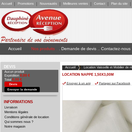
Accueil
Promotions
Nouveautés
Meilleures ventes
Contact
Plan du site
Accueil
Nos produits .
. Demande de devis .
. Contactez-nous
DEVIS
Accueil
Location Vaisselle et Mobilier de r
Aucun produit
LOCATION NAPPE 1,50X3,00M
0,00 €
Expédition
0,00 €
Total
Envoyer à un ami
Partager sur Facebook
Devis
Envoyer la demande
INFORMATIONS
Livraison
Mentions légales
Conditions générale de location
Qui sommes nous ?
Notre magasin