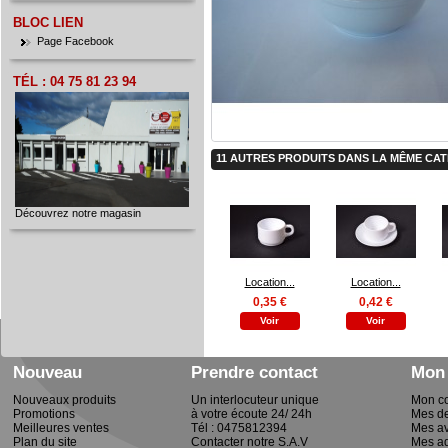
BLOC LIEN
Page Facebook
TÉL : 04 75 81 23 94
e.k-26011972
11 AUTRES PRODUITS DANS LA MÊME CAT
Découvrez notre magasin
Location...
Location...
0,35 €
0,42 €
Voir
Voir
Nouveau
Prendre contact
Mon
Nouveaux produits
Un interlocuteur unique
Mon c
Promotions
à votre écoute 24/ 24h
Mes d
Meilleures ventes
Tél : 0475812394
Mes av
Plan du site
Contacter notre S.A.V
Mes a